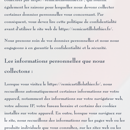
collectées par https://remicastilloluthier.fr/, qui fournit
également les raisons pour lesquelles nous devons collecter
certaines données personnelles vous concernant. Par
conséquent, vous devez lire cette politique de confidentialité
avant d’utiliser le site web de https://remicastilloluthier.fr/.
Nous prenons soin de vos données personnelles et nous nous
engageons à en garantir la confidentialité et la sécurité.
Les informations personnelles que nous
collectons :
Lorsque vous visitez le https://remicastilloluthier.fr/, nous
recueillons automatiquement certaines informations sur votre
appareil, notamment des informations sur votre navigateur web,
votre adresse IP, votre fuseau horaire et certains des cookies
installés sur votre appareil. En outre, lorsque vous naviguez sur
le site, nous recueillons des informations sur les pages web ou les
produits individuels que vous consultez, sur les sites web ou les