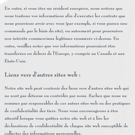
En outre, si vous êtes un résident européen, nous notons que
nous traitons vos informations afin d’exécuter les contrats que
nous pourrions avoir avec vous (par exemple, si vous passez une
commande par le biais du site), ou autrement pour poursuivre
nos intérêts commerciaux légitimes énumérés ci-dessus. En
outre, veuillez noter que vos informations pourraient être
transférées en dehors de l’Europe, y compris au Canada et aux
États-Unis.
Liens vers d’autres sites web :
Notre site web peut contenir des liens vers d’autres sites web qui
ne sont pas détenus ou contrôlés par nous. Sachez que nous ne
sommes pas responsables de ces autres sites web ou des pratiques
de confidentialité des tiers. Nous vous encourageons à être
attentif lorsque vous quittez notre site web et à lire les
déclarations de confidentialité de chaque site web susceptible de
collecter des informations personnelles.