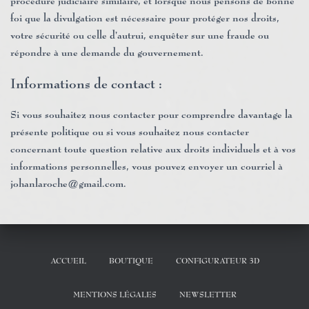
procédure judiciaire similaire, et lorsque nous pensons de bonne
foi que la divulgation est nécessaire pour protéger nos droits,
votre sécurité ou celle d’autrui, enquêter sur une fraude ou
répondre à une demande du gouvernement.
Informations de contact :
Si vous souhaitez nous contacter pour comprendre davantage la
présente politique ou si vous souhaitez nous contacter
concernant toute question relative aux droits individuels et à vos
informations personnelles, vous pouvez envoyer un courriel à
johanlaroche@gmail.com.
ACCUEIL
BOUTIQUE
CONFIGURATEUR 3D
MENTIONS LÉGALES
NEWSLETTER