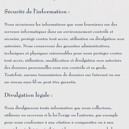
Sécurité de l’information :
Nous sécurisons les informations que vous fournissez sur des
serveurs informatiques dans un environnement contrôlé et
sécurisé, protégé contre tout accès, utilisation ou divulgation non
autorisés. Nous conservons des garanties administratives,
techniques et physiques raisonnables pour nous protéger contre
tout accès, utilisation, modification et divulgation non autorisés
des données personnelles sous son contrôle et sa garde.
Toutefois, aucune transmission de données sur Internet ou sur
un réseau sans fil ne peut être garantie.
Divulgation légale :
Nous divulguerons toute information que nous collectons,
utilisons ou recevons si la loi l’exige ou l’autorise, par exemple
pour nous conformer à une citation à comparaître ou à une