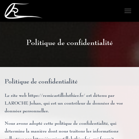
D
É
P
L
I
Politique de confidentialité
E
R
L
A
N
A
Politique de confidentialité
V
I
G
Le site web https://remicastilloluthier.fr/ est détenu par
A
LAROCHE Johan, qui est un contrôleur de données de vos
T
I
données personnelles.
O
N
Nous avons adopté cette politique de confidentialité, qui
détermine la manière dont nous traitons les informations