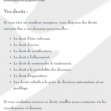
johanlaroche@gmail.com.
Vos droits :
Si vous êtes un résident européen, vous disposez des droits
suivants liés à vos données personnelles :
Le droit d’être informé.
Le droit d’accès.
Le droit de rectification.
Le droit à l’effacement.
Le droit de restreindre le traitement.
Le droit à la portabilité des données.
Le droit d’opposition.
Les droits relatifs à la prise de décision automatisée et au
profilage.
Si vous souhaitez exercer ce droit, veuillez nous contacter via les
coordonnées ci-dessous.