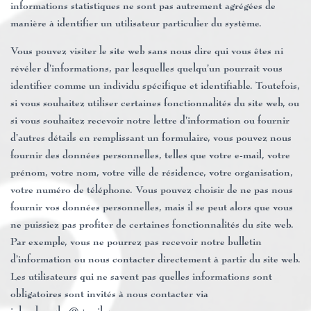
informations statistiques ne sont pas autrement agrégées de
manière à identifier un utilisateur particulier du système.
Vous pouvez visiter le site web sans nous dire qui vous êtes ni
révéler d’informations, par lesquelles quelqu’un pourrait vous
identifier comme un individu spécifique et identifiable. Toutefois,
si vous souhaitez utiliser certaines fonctionnalités du site web, ou
si vous souhaitez recevoir notre lettre d’information ou fournir
d’autres détails en remplissant un formulaire, vous pouvez nous
fournir des données personnelles, telles que votre e-mail, votre
prénom, votre nom, votre ville de résidence, votre organisation,
votre numéro de téléphone. Vous pouvez choisir de ne pas nous
fournir vos données personnelles, mais il se peut alors que vous
ne puissiez pas profiter de certaines fonctionnalités du site web.
Par exemple, vous ne pourrez pas recevoir notre bulletin
d’information ou nous contacter directement à partir du site web.
Les utilisateurs qui ne savent pas quelles informations sont
obligatoires sont invités à nous contacter via