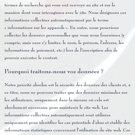
termes de recherche qui vous ont renvoyé au site et sur la
manière dont vous interagissez avec le site. Nous désignons ces
informations collectées automatiquement par le terme
« informations sur les appareils ». En outre, nous pourrions
collecter les données personnelles que vous nous fournissez (y
compris, mais sans s’y limiter, le nom, le prénom, l’adresse, les
informations de paiement, etc.) lors de l’inscription afin de
pouvoir exécuter le contrat.
Pourquoi traitons-nous vos données ?
Notre priorité absolue est la sécurité des données des clients et, à
ce titre, nous ne pouvons traiter que des données minimales sur
les utilisateurs, uniquement dans la mesure où cela est
absolument nécessaire pour maintenir le site web. Les
informations collectées automatiquement sont utilisées
uniquement pour identifier les cas potentiels d’abus et établir des
informations statistiques concernant l’utilisation du site web. Ces