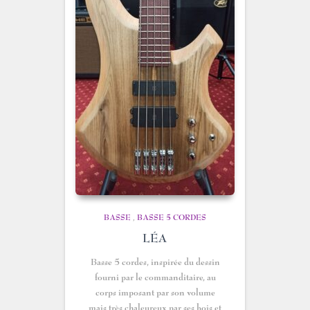
BASSE
,
BASSE 5 CORDES
LÉA
Basse 5 cordes, inspirée du dessin
fourni par le commanditaire, au
corps imposant par son volume
mais très chaleureux par ses bois et