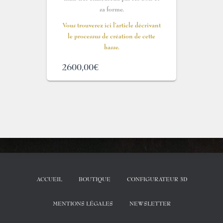
sa forme.
Vous trouverez ici l’article décrivant
le processus de création de cette
basse.
2600,00
€
ACCUEIL
BOUTIQUE
CONFIGURATEUR 3D
MENTIONS LÉGALES
NEWSLETTER